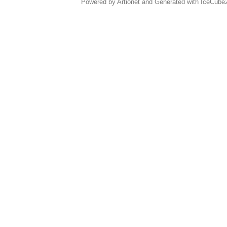
Powered by Artionet
and
Generated with IceCube