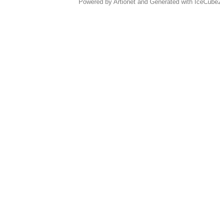
Powered by Artionet
and
Generated with IceCube